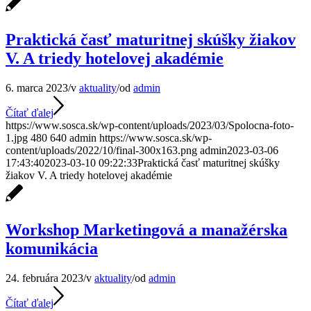
Praktická časť maturitnej skúšky žiakov
V. A triedy hotelovej akadémie
6. marca 2023
/
v
aktuality
/
od
admin
Čítať ďalej
https://www.sosca.sk/wp-content/uploads/2023/03/Spolocna-foto-
1.jpg
480
640
admin
https://www.sosca.sk/wp-
content/uploads/2022/10/final-300x163.png
admin
2023-03-06
17:43:40
2023-03-10 09:22:33
Praktická časť maturitnej skúšky
žiakov V. A triedy hotelovej akadémie
Workshop Marketingová a manažérska
komunikácia
24. februára 2023
/
v
aktuality
/
od
admin
Čítať ďalej