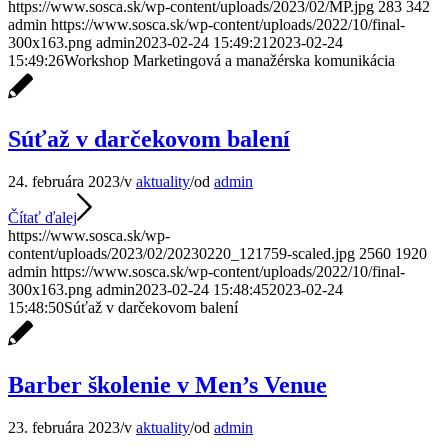
https://www.sosca.sk/wp-content/uploads/2023/02/MP.jpg
283
342
admin
https://www.sosca.sk/wp-content/uploads/2022/10/final-
300x163.png
admin
2023-02-24 15:49:21
2023-02-24
15:49:26
Workshop Marketingová a manažérska komunikácia
Súťaž v darčekovom balení
24. februára 2023
/
v
aktuality
/
od
admin
Čítať ďalej
https://www.sosca.sk/wp-
content/uploads/2023/02/20230220_121759-scaled.jpg
2560
1920
admin
https://www.sosca.sk/wp-content/uploads/2022/10/final-
300x163.png
admin
2023-02-24 15:48:45
2023-02-24
15:48:50
Súťaž v darčekovom balení
Barber školenie v Men’s Venue
23. februára 2023
/
v
aktuality
/
od
admin