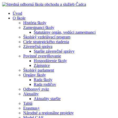
Úvod
O škole
História školy
Zamestnanci školy
Štatutárny orgán, vedúci zamestnanci
Školský vzdelávací program
Ciele strategického riadenia
Záverečná správa
Staršie záverečné správy
Povinné zverejňovanie
Hospodárenie školy
Zápisnice
Školský parlament
Orgány školy
Rada školy
Rada rodičov
Odborový zväz
Aktuality
Aktuality staršie
Tablá
Erasmus+
Národné a regionálne projekty
Model CAF