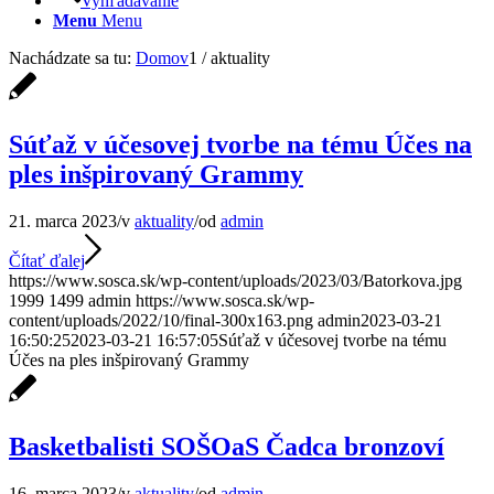
Vyhľadávanie
Menu
Menu
Nachádzate sa tu:
Domov
1
/
aktuality
Súťaž v účesovej tvorbe na tému Účes na
ples inšpirovaný Grammy
21. marca 2023
/
v
aktuality
/
od
admin
Čítať ďalej
https://www.sosca.sk/wp-content/uploads/2023/03/Batorkova.jpg
1999
1499
admin
https://www.sosca.sk/wp-
content/uploads/2022/10/final-300x163.png
admin
2023-03-21
16:50:25
2023-03-21 16:57:05
Súťaž v účesovej tvorbe na tému
Účes na ples inšpirovaný Grammy
Basketbalisti SOŠOaS Čadca bronzoví
16. marca 2023
/
v
aktuality
/
od
admin