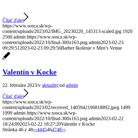
Čítať ďalej
https://www.sosca.sk/wp-
content/uploads/2023/02/IMG_20230220_145313-scaled.jpg
1920
2560
admin
https://www.sosca.sk/wp-
content/uploads/2022/10/final-300x163.png
admin
2023-02-23
09:29:51
2023-02-23 09:29:56
Barber školenie v Men’s Venue
Valentín v Kocke
22. februára 2023
/
v
aktuality
/
od
admin
Čítať ďalej
https://www.sosca.sk/wp-
content/uploads/2023/02/received_1405942196818892.jpeg
1499
1999
admin
https://www.sosca.sk/wp-
content/uploads/2022/10/final-300x163.png
admin
2023-02-22
18:24:09
2023-02-22 18:27:20
Valentín v Kocke
Stránka 46 z 48
«
‹
44
45
46
47
48
›
»