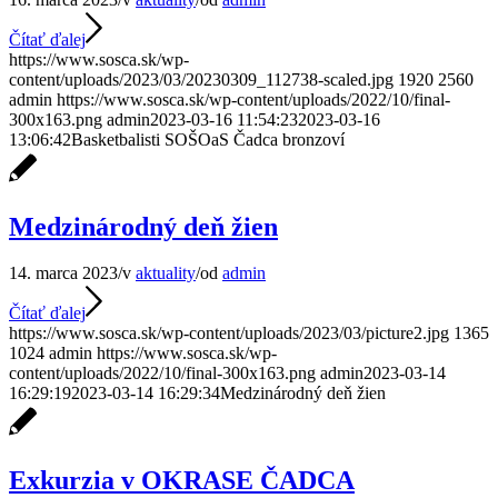
Čítať ďalej
https://www.sosca.sk/wp-
content/uploads/2023/03/20230309_112738-scaled.jpg
1920
2560
admin
https://www.sosca.sk/wp-content/uploads/2022/10/final-
300x163.png
admin
2023-03-16 11:54:23
2023-03-16
13:06:42
Basketbalisti SOŠOaS Čadca bronzoví
Medzinárodný deň žien
14. marca 2023
/
v
aktuality
/
od
admin
Čítať ďalej
https://www.sosca.sk/wp-content/uploads/2023/03/picture2.jpg
1365
1024
admin
https://www.sosca.sk/wp-
content/uploads/2022/10/final-300x163.png
admin
2023-03-14
16:29:19
2023-03-14 16:29:34
Medzinárodný deň žien
Exkurzia v OKRASE ČADCA