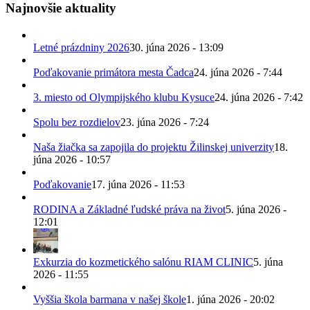
Najnovšie aktuality
Letné prázdniny 2026
30. júna 2026 - 13:09
Poďakovanie primátora mesta Čadca
24. júna 2026 - 7:44
3. miesto od Olympijského klubu Kysuce
24. júna 2026 - 7:42
Spolu bez rozdielov
23. júna 2026 - 7:24
Naša žiačka sa zapojila do projektu Žilinskej univerzity
18.
júna 2026 - 10:57
Poďakovanie
17. júna 2026 - 11:53
RODINA a Základné ľudské práva na život
5. júna 2026 -
12:01
Exkurzia do kozmetického salónu RIAM CLINIC
5. júna
2026 - 11:55
Vyššia škola barmana v našej škole
1. júna 2026 - 20:02