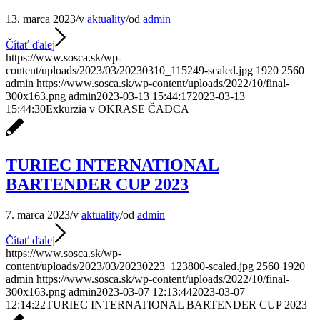
13. marca 2023
/
v
aktuality
/
od
admin
Čítať ďalej
https://www.sosca.sk/wp-
content/uploads/2023/03/20230310_115249-scaled.jpg
1920
2560
admin
https://www.sosca.sk/wp-content/uploads/2022/10/final-
300x163.png
admin
2023-03-13 15:44:17
2023-03-13
15:44:30
Exkurzia v OKRASE ČADCA
TURIEC INTERNATIONAL
BARTENDER CUP 2023
7. marca 2023
/
v
aktuality
/
od
admin
Čítať ďalej
https://www.sosca.sk/wp-
content/uploads/2023/03/20230223_123800-scaled.jpg
2560
1920
admin
https://www.sosca.sk/wp-content/uploads/2022/10/final-
300x163.png
admin
2023-03-07 12:13:44
2023-03-07
12:14:22
TURIEC INTERNATIONAL BARTENDER CUP 2023