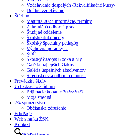
Vzdelávanie dospelých /Rekvalifikačné kurzy/
Duálne vzdelávanie
Štúdium
Maturita 2027-informácie, termíny
Zahraničná odborná prax
Študijné oddelenie
Školské dokumenty
Školský špeciálny pedagóg
Výchovná poradkyňa
SOČ
Školský časopis Kocka a My
Galéria najlepších žiakov
Galéria úspešných absolventov
Stredoškolská odborná činnosť
Prevádzky školy
Uchádzači o štúdium
Prijímacie konanie 2026/2027
Moja stredná
2% sponzorstvo
Občianske združenie
EduPage
Web stránka ŽSK
Kontakt