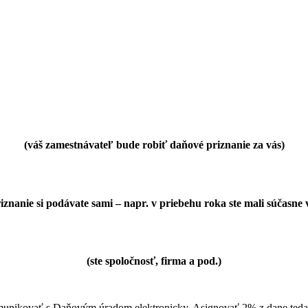
(váš zamestnávateľ bude robiť daňové priznanie za vás)
riznanie si podávate sami – napr. v priebehu roka ste mali súčasne
(ste spoločnosť, firma a pod.)
unikovať s Daňovým úradom elektronicky. Asignovať 2% z dane teda 