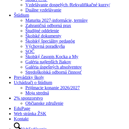
Vzdelávanie dospelých /Rekvalifikačné kurzy/
Duálne vzdelávanie
Štúdium
Maturita 2027-informácie, termíny
Zahraničná odborná prax
Študijné oddelenie
Školské dokumenty
Školský špeciálny pedagóg
Výchovná poradkyňa
SOČ
Školský časopis Kocka a My
Galéria najlepších žiakov
Galéria úspešných absolventov
Stredoškolská odborná činnosť
Prevádzky školy
Uchádzači o štúdium
Prijímacie konanie 2026/2027
Moja stredná
2% sponzorstvo
Občianske združenie
EduPage
Web stránka ŽSK
Kontakt