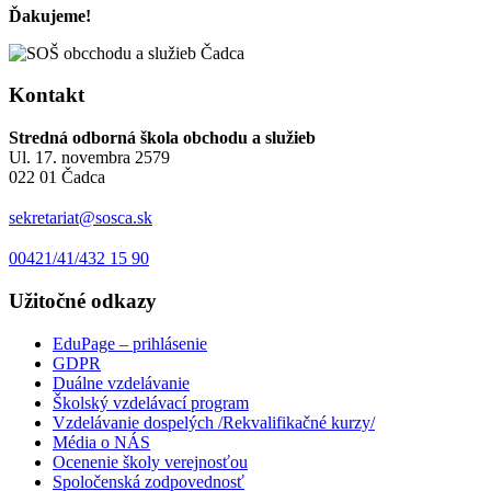
Ďakujeme!
Kontakt
Stredná odborná škola obchodu a služieb
Ul. 17. novembra 2579
022 01 Čadca
sekretariat@sosca.sk
00421/41/432 15 90
Užitočné odkazy
EduPage – prihlásenie
GDPR
Duálne vzdelávanie
Školský vzdelávací program
Vzdelávanie dospelých /Rekvalifikačné kurzy/
Média o NÁS
Ocenenie školy verejnosťou
Spoločenská zodpovednosť