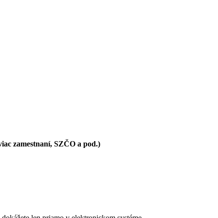
 viac zamestnaní, SZČO a pod.)
dokážete len priamo v elektronickom systéme.