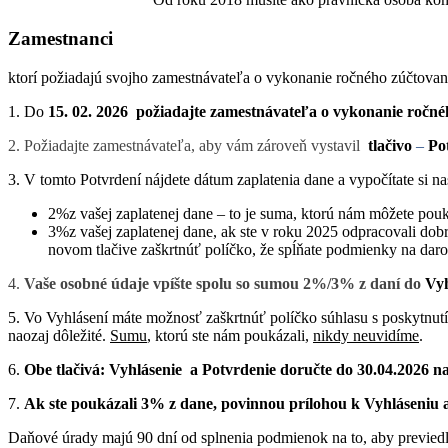
Zamestnanci
ktorí požiadajú svojho zamestnávateľa o vykonanie ročného zúčtovan
1. Do
15. 02. 2026 požiadajte zamestnávateľa o vykonanie ročn
2. Požiadajte zamestnávateľa, aby vám zároveň vystavil
tlačivo
–
Po
3. V tomto Potvrdení nájdete dátum zaplatenia dane a vypočítate si n
2%z vašej zaplatenej dane – to je suma, ktorú nám môžete pou
3%z vašej zaplatenej dane, ak ste v roku 2025 odpracovali dob
novom tlačive zaškrtnúť políčko, že spĺňate podmienky na dar
4.
Vaše osobné údaje vpíšte spolu so sumou 2%/3% z daní do
Vyh
5. Vo Vyhlásení máte možnosť zaškrtnúť políčko súhlasu s poskytnut
naozaj dôležité.
Sumu
, ktorú ste nám poukázali,
nikdy neuvidíme
.
6.
Obe tlačivá: Vyhlásenie a Potvrdenie doručte do 30.04.2026 n
7.
Ak ste poukázali 3% z dane, povinnou prílohou k Vyhláseniu a
Daňové úrady majú 90 dní od splnenia podmienok na to, aby previedl