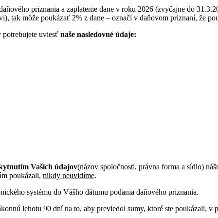
 daňového priznania a zaplatenie dane v roku 2026 (zvyčajne do 31.3.2
eľovi), tak môže poukázať 2% z dane – označí v daňovom priznaní, že po
 potrebujete uviesť
naše nasledovné údaje:
kytnutím Vašich údajov
(názov spoločnosti, právna forma a sídlo) ná
nám poukázali,
nikdy neuvidíme
.
tronického systému do Vášho dátumu podania daňového priznania.
onnú lehotu 90 dní na to, aby previedol sumy, ktoré ste poukázali, v 