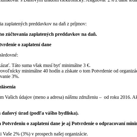
ia zaplatených preddavkov na daň z príjmov:
ého zúčtovania zaplatených preddavkov na daň.
tvrdenie o zaplatení dane
asledovné:
kázať. Táto suma však musí byť minimálne 3 €.
rovoľnícky minimálne 40 hodín a získate o tom Potvrdenie od organizác
ovanie 3%.
lásenia
ím Vašich údajov (meno a adresa) nášmu združeniu – od roku 2016. Ak 
a daňový úrad (podľa vášho bydliska).
 Potvrdeniu o zaplatení dane je aj Potvrdenie o odpracovaní mini
i Vaše 2% (3%) v prospech našej organizácie.