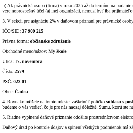
b) Ak právnická osoba (firma) v roku 2025 až do termínu na podanie
verejnoprospešný účel (aj inej organizácii, nemusí byť iba prijímat
3. V sekcii pre asignáciu 2% v daňovom priznaní pre právnické osoby
IČO/SID:
37 909 215
Právna forma:
občianske združenie
Obchodné meno/názov:
My škole
Ulica:
17. novembra
Číslo:
2579
PSČ:
022 01
Obec:
Čadca
4. Rovnako môžete na tomto mieste zaškrtnúť políčko
súhlasu s pos
budeme o vás vedieť, čo je pre nás naozaj dôležité.
Sumu
, ktorú ste 
5. Riadne vyplnené daňové priznanie odošlite prostredníctvom elek
Daňový úrad po kontrole údajov a splnení všetkých podmienok má zák