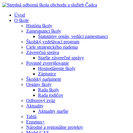
Úvod
O škole
História školy
Zamestnanci školy
Štatutárny orgán, vedúci zamestnanci
Školský vzdelávací program
Ciele strategického riadenia
Záverečná správa
Staršie záverečné správy
Povinné zverejňovanie
Hospodárenie školy
Zápisnice
Školský parlament
Orgány školy
Rada školy
Rada rodičov
Odborový zväz
Aktuality
Aktuality staršie
Tablá
Erasmus+
Národné a regionálne projekty
Model CAF