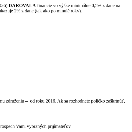
026)
DAROVALA
financie vo výške minimálne 0,5% z dane na
ukazuje 2% z dane (tak ako po minulé roky).
šmu združeniu – od roku 2016. Ak sa rozhodnete políčko zaškrtnúť,
prospech Vami vybraných prijímateľov.