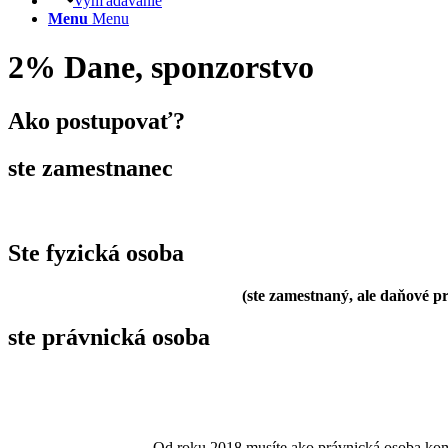
Vyhľadávanie
Menu
Menu
2% Dane, sponzorstvo
Ako postupovať?
ste zamestnanec
Ste fyzická osoba
(ste zamestnaný, ale daňové p
ste právnická osoba
Od roku 2018 musíte ako právnická osoba kom