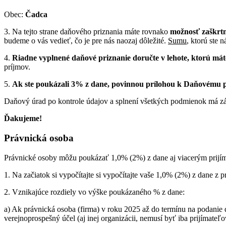
Obec:
Čadca
3. Na tejto strane daňového priznania máte rovnako
možnosť zaškrtn
budeme o vás vedieť, čo je pre nás naozaj dôležité.
Sumu
, ktorú ste 
4.
Riadne vyplnené daňové priznanie doručte v lehote, ktorú mát
príjmov.
5.
Ak ste poukázali 3% z dane, povinnou prílohou k Daňovému pr
Daňový úrad po kontrole údajov a splnení všetkých podmienok má záko
Ďakujeme!
Právnická osoba
Právnické osoby môžu poukázať 1,0% (2%) z dane aj viacerým prijíma
1. Na začiatok si vypočítajte si vypočítajte vaše 1,0% (2%) z dane
2. Vznikajúce rozdiely vo výške poukázaného % z dane:
a) Ak právnická osoba (firma) v roku 2025 až do termínu na podanie
verejnoprospešný účel (aj inej organizácii, nemusí byť iba prijímate