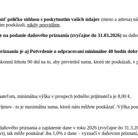
úť políčko súhlasu s poskytnutím vašich údajov
(meno a adresa) ná
nám poukázali,
nikdy neuvidíme
.
e na podanie daňového priznania (zvyčajne do 31.03.2026)
na daňov
iznaniu je aj Potvrdenie o odpracovaní minimálne 40 hodín dobro
nnú lehotu 90 dní na to, aby previedol sumu, ktorú ste poukázali, v 
teľom, minimálna výška v prospech jedného prijímateľa je 8,00 €.
 z príjmov– to je maximálna suma, ktorú nám môžete poukázať. Výška p
 daňového priznania a zaplatenie dane v roku 2026 (zvyčajne do 31.3.
ľovi), tak môže poukázať iba 1,0% z dane – vyznačí v daňovom priznaní