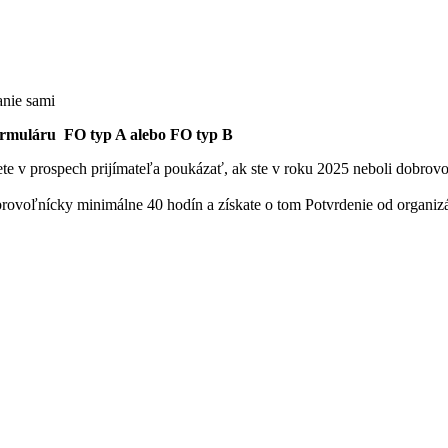
anie sami
ormuláru FO typ A alebo FO typ B
ete v prospech prijímateľa poukázať, ak ste v roku 2025 neboli dobro
brovoľnícky minimálne 40 hodín a získate o tom Potvrdenie od organizác