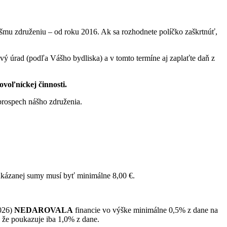
šmu združeniu – od roku 2016. Ak sa rozhodnete políčko zaškrtnúť,
ý úrad (podľa Vášho bydliska) a v tomto termíne aj zaplaťte daň z
voľníckej činnosti.
prospech nášho združenia.
oukázanej sumy musí byť minimálne 8,00 €.
2026)
NEDAROVALA
financie vo výške minimálne 0,5% z dane na
, že poukazuje iba 1,0% z dane.