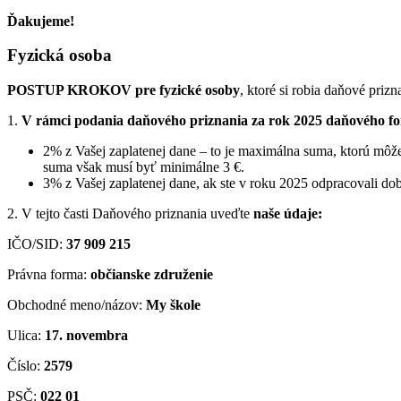
Ďakujeme!
Fyzická osoba
POSTUP KROKOV pre fyzické osoby
, ktoré si robia daňové prizn
1.
V rámci podania daňového priznania za rok 2025 daňového f
2% z Vašej zaplatenej dane – to je maximálna suma, ktorú môž
suma však musí byť minimálne 3 €.
3% z Vašej zaplatenej dane, ak ste v roku 2025 odpracovali do
2. V tejto časti Daňového priznania uveďte
naše údaje:
IČO/SID:
37 909 215
Právna forma:
občianske združenie
Obchodné meno/názov:
My škole
Ulica:
17. novembra
Číslo:
2579
PSČ:
022 01