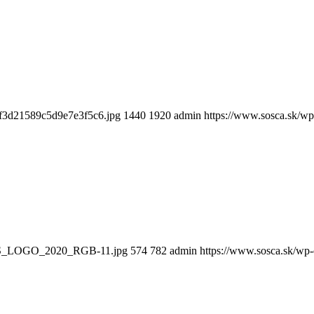
0f3d21589c5d9e7e3f5c6.jpg
1440
1920
admin
https://www.sosca.sk/wp
AYS_LOGO_2020_RGB-11.jpg
574
782
admin
https://www.sosca.sk/wp-