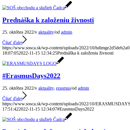
Prednáška k založeniu živnosti
25. októbra 2022
/
v
aktuality
/
od
admin
Čítať ďalej
https://www.sosca.sk/wp-content/uploads/2022/10/hdimge2d5deb2a
18:07:05
2022-11-15 12:34:25
Prednáška k založeniu živnosti
#ErasmusDays2022
25. októbra 2022
/
v
aktuality
,
erasmus
/
od
admin
Čítať ďalej
https://www.sosca.sk/wp-content/uploads/2022/10/ERASMUSD
17:51:42
2022-11-15 12:34:07
#ErasmusDays2022