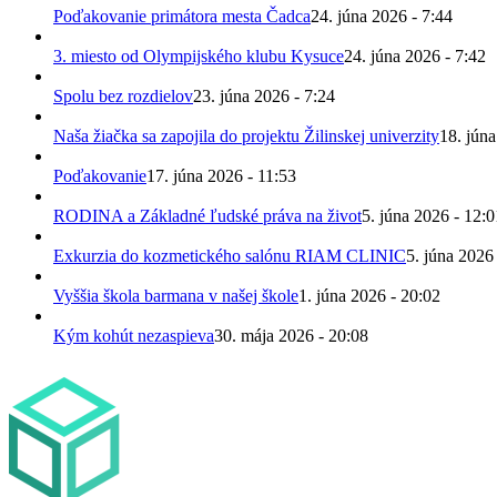
Poďakovanie primátora mesta Čadca
24. júna 2026 - 7:44
3. miesto od Olympijského klubu Kysuce
24. júna 2026 - 7:42
Spolu bez rozdielov
23. júna 2026 - 7:24
Naša žiačka sa zapojila do projektu Žilinskej univerzity
18. júna
Poďakovanie
17. júna 2026 - 11:53
RODINA a Základné ľudské práva na život
5. júna 2026 - 12:0
Exkurzia do kozmetického salónu RIAM CLINIC
5. júna 2026
Vyššia škola barmana v našej škole
1. júna 2026 - 20:02
Kým kohút nezaspieva
30. mája 2026 - 20:08