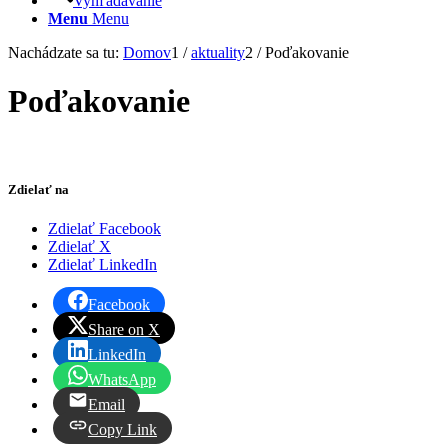
Vyhľadávanie
Menu
Menu
Nachádzate sa tu:
Domov
1
/
aktuality
2
/
Poďakovanie
Poďakovanie
Zdielať na
Zdielať Facebook
Zdielať X
Zdielať LinkedIn
Facebook
Share on X
LinkedIn
WhatsApp
Email
Copy Link