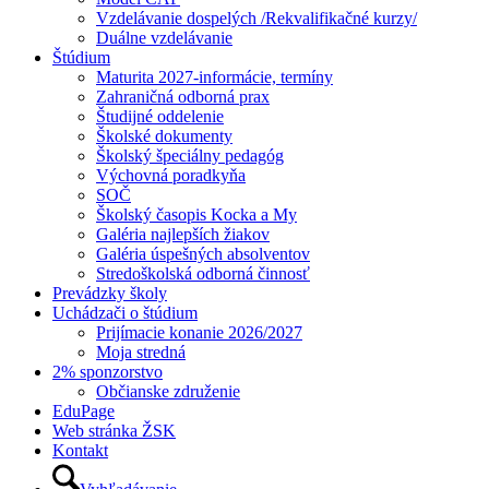
Vzdelávanie dospelých /Rekvalifikačné kurzy/
Duálne vzdelávanie
Štúdium
Maturita 2027-informácie, termíny
Zahraničná odborná prax
Študijné oddelenie
Školské dokumenty
Školský špeciálny pedagóg
Výchovná poradkyňa
SOČ
Školský časopis Kocka a My
Galéria najlepších žiakov
Galéria úspešných absolventov
Stredoškolská odborná činnosť
Prevádzky školy
Uchádzači o štúdium
Prijímacie konanie 2026/2027
Moja stredná
2% sponzorstvo
Občianske združenie
EduPage
Web stránka ŽSK
Kontakt