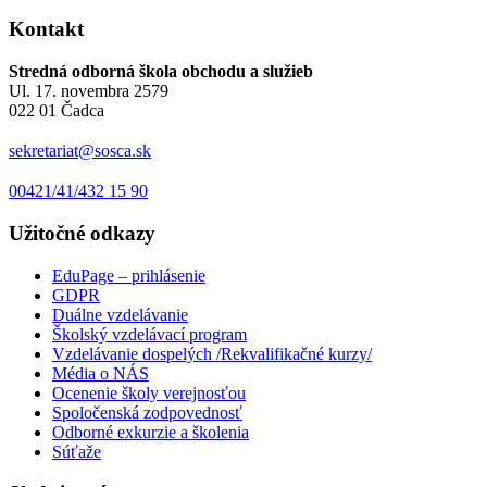
Kontakt
Stredná odborná škola obchodu a služieb
Ul. 17. novembra 2579
022 01 Čadca
sekretariat@sosca.sk
00421/41/432 15 90
Užitočné odkazy
EduPage – prihlásenie
GDPR
Duálne vzdelávanie
Školský vzdelávací program
Vzdelávanie dospelých /Rekvalifikačné kurzy/
Média o NÁS
Ocenenie školy verejnosťou
Spoločenská zodpovednosť
Odborné exkurzie a školenia
Súťaže