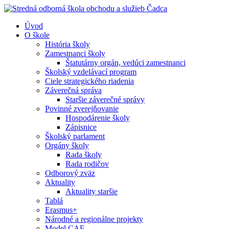
Úvod
O škole
História školy
Zamestnanci školy
Štatutárny orgán, vedúci zamestnanci
Školský vzdelávací program
Ciele strategického riadenia
Záverečná správa
Staršie záverečné správy
Povinné zverejňovanie
Hospodárenie školy
Zápisnice
Školský parlament
Orgány školy
Rada školy
Rada rodičov
Odborový zväz
Aktuality
Aktuality staršie
Tablá
Erasmus+
Národné a regionálne projekty
Model CAF