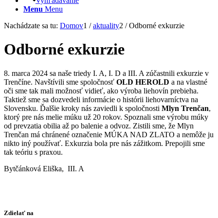
Vyhľadávanie
Menu
Menu
Nachádzate sa tu:
Domov
1
/
aktuality
2
/
Odborné exkurzie
Odborné exkurzie
8. marca 2024 sa naše triedy I. A, I. D a III. A zúčastnili exkurzie v
Trenčíne. Navštívili sme spoločnosť
OLD HEROLD
a na vlastné
oči sme tak mali možnosť vidieť, ako výroba liehovín prebieha.
Taktiež sme sa dozvedeli informácie o histórii liehovarníctva na
Slovensku. Ďalšie kroky nás zaviedli k spoločnosti
Mlyn Trenčan
,
ktorý pre nás melie múku už 20 rokov. Spoznali sme výrobu múky
od prevzatia obilia až po balenie a odvoz. Zistili sme, že Mlyn
Trenčan má chránené označenie MÚKA NAD ZLATO a nemôže ju
nikto iný používať. Exkurzia bola pre nás zážitkom. Prepojili sme
tak teóriu s praxou.
Bytčánková Eliška, III. A
Zdielať na