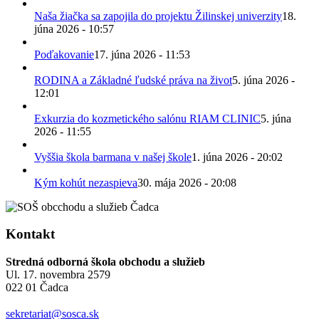
Naša žiačka sa zapojila do projektu Žilinskej univerzity
18.
júna 2026 - 10:57
Poďakovanie
17. júna 2026 - 11:53
RODINA a Základné ľudské práva na život
5. júna 2026 -
12:01
Exkurzia do kozmetického salónu RIAM CLINIC
5. júna
2026 - 11:55
Vyššia škola barmana v našej škole
1. júna 2026 - 20:02
Kým kohút nezaspieva
30. mája 2026 - 20:08
Kontakt
Stredná odborná škola obchodu a služieb
Ul. 17. novembra 2579
022 01 Čadca
sekretariat@sosca.sk