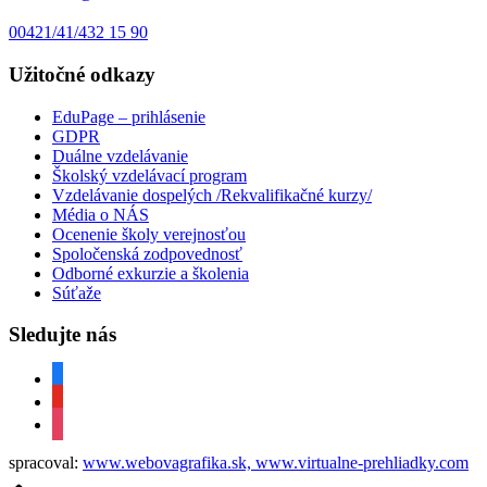
00421/41/432 15 90
Užitočné odkazy
EduPage – prihlásenie
GDPR
Duálne vzdelávanie
Školský vzdelávací program
Vzdelávanie dospelých /Rekvalifikačné kurzy/
Média o NÁS
Ocenenie školy verejnosťou
Spoločenská zodpovednosť
Odborné exkurzie a školenia
Súťaže
Sledujte nás
facebook
youtube
instagram
spracoval:
www.webovagrafika.sk,
www.virtualne-prehliadky.com