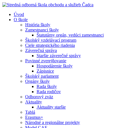
Úvod
O škole
História školy
Zamestnanci školy
Štatutárny orgán, vedúci zamestnanci
Školský vzdelávací program
Ciele strategického riadenia
Záverečná správa
Staršie záverečné správy
Povinné zverejňovanie
Hospodárenie školy
Zápisnice
Školský parlament
Orgány školy
Rada školy
Rada rodičov
Odborový zväz
Aktuality
Aktuality staršie
Tablá
Erasmus+
Národné a regionálne projekty
Model CAF