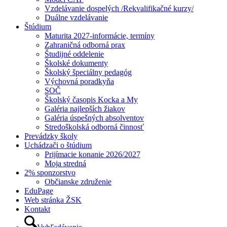
Vzdelávanie dospelých /Rekvalifikačné kurzy/
Duálne vzdelávanie
Štúdium
Maturita 2027-informácie, termíny
Zahraničná odborná prax
Študijné oddelenie
Školské dokumenty
Školský špeciálny pedagóg
Výchovná poradkyňa
SOČ
Školský časopis Kocka a My
Galéria najlepších žiakov
Galéria úspešných absolventov
Stredoškolská odborná činnosť
Prevádzky školy
Uchádzači o štúdium
Prijímacie konanie 2026/2027
Moja stredná
2% sponzorstvo
Občianske združenie
EduPage
Web stránka ŽSK
Kontakt