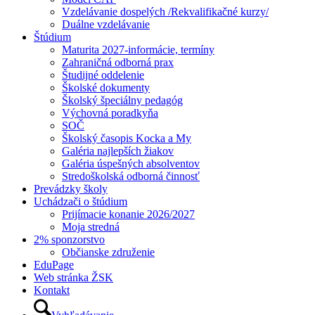
Vzdelávanie dospelých /Rekvalifikačné kurzy/
Duálne vzdelávanie
Štúdium
Maturita 2027-informácie, termíny
Zahraničná odborná prax
Študijné oddelenie
Školské dokumenty
Školský špeciálny pedagóg
Výchovná poradkyňa
SOČ
Školský časopis Kocka a My
Galéria najlepších žiakov
Galéria úspešných absolventov
Stredoškolská odborná činnosť
Prevádzky školy
Uchádzači o štúdium
Prijímacie konanie 2026/2027
Moja stredná
2% sponzorstvo
Občianske združenie
EduPage
Web stránka ŽSK
Kontakt