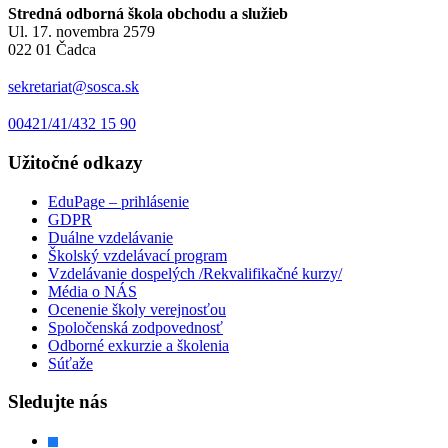
Stredná odborná škola obchodu a služieb
Ul. 17. novembra 2579
022 01 Čadca
sekretariat@sosca.sk
00421/41/432 15 90
Užitočné odkazy
EduPage – prihlásenie
GDPR
Duálne vzdelávanie
Školský vzdelávací program
Vzdelávanie dospelých /Rekvalifikačné kurzy/
Média o NÁS
Ocenenie školy verejnosťou
Spoločenská zodpovednosť
Odborné exkurzie a školenia
Súťaže
Sledujte nás
facebook