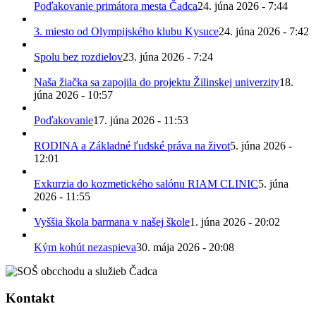
Poďakovanie primátora mesta Čadca
24. júna 2026 - 7:44
3. miesto od Olympijského klubu Kysuce
24. júna 2026 - 7:42
Spolu bez rozdielov
23. júna 2026 - 7:24
Naša žiačka sa zapojila do projektu Žilinskej univerzity
18.
júna 2026 - 10:57
Poďakovanie
17. júna 2026 - 11:53
RODINA a Základné ľudské práva na život
5. júna 2026 -
12:01
Exkurzia do kozmetického salónu RIAM CLINIC
5. júna
2026 - 11:55
Vyššia škola barmana v našej škole
1. júna 2026 - 20:02
Kým kohút nezaspieva
30. mája 2026 - 20:08
Kontakt