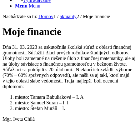
Vyhľadávanie
Menu
Menu
Nachádzate sa tu:
Domov
1
/
aktuality
2
/
Moje financie
Moje financie
Dňa 31. 03. 2023 sa uskutočnila školská súťaž z oblasti finančnej
gramotnosti. Súťažili žiaci prvých ročníkov študijných odborov.
Úlohy boli zamerané na riešenie úloh z finančnej matematiky, ale aj
na úlohy súvisiace s finančnou gramotnosťou v bežnom živote.
Súťažiaci sa potrápili s 20 úlohami. Niektorí ich zvládli výborne
(70% – 60% správnych odpovedí), ale našli sa aj takí, ktorí majú
v tejto oblasti slabé vedomosti. Traja najlepší boli ocenení
diplomom:
miesto: Tamara Babuliaková – I. A
miesto: Samuel Suran – I. I
miesto: Štefan Muráň – I.
Mgr. Iveta Chilá