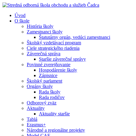
Úvod
O škole
História školy
Zamestnanci školy
Štatutárny orgán, vedúci zamestnanci
Školský vzdelávací program
Ciele strategického riadenia
Záverečná správa
Staršie záverečné správy
Povinné zverejňovanie
Hospodárenie školy
Zápisnice
Školský parlament
Orgány školy
Rada školy
Rada rodičov
Odborový zväz
Aktuality
Aktuality staršie
Tablá
Erasmus+
Národné a regionálne projekty
Model CAF