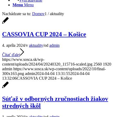
Vyhľadávanie
Menu
Menu
Nachádzate sa tu:
Domov
1
/
aktuality
CASSOVIA CUP 2024 – Košice
4. apríla 2024
/
v
aktuality
/
od
admin
Čítať ďalej
https://www.sosca.sk/wp-
content/uploads/2024/04/20240320_115716-scaled.jpg
2560
1920
admin
https://www.sosca.sk/wp-content/uploads/2022/10/final-
300x163.png
admin
2024-04-04 13:31:55
2024-04-04
13:32:06
CASSOVIA CUP 2024 – Košice
Súťaž v odborných zručnostiach žiakov
stredných škôl
1. apríla 2024
/
v
aktuality
/
od
admin