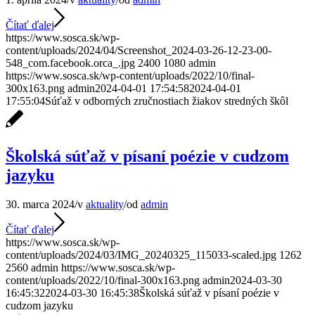
Čítať ďalej
https://www.sosca.sk/wp-
content/uploads/2024/04/Screenshot_2024-03-26-12-23-00-
548_com.facebook.orca_.jpg
2400
1080
admin
https://www.sosca.sk/wp-content/uploads/2022/10/final-
300x163.png
admin
2024-04-01 17:54:58
2024-04-01
17:55:04
Súťaž v odborných zručnostiach žiakov stredných škôl
Školská súťaž v písaní poézie v cudzom
jazyku
30. marca 2024
/
v
aktuality
/
od
admin
Čítať ďalej
https://www.sosca.sk/wp-
content/uploads/2024/03/IMG_20240325_115033-scaled.jpg
1262
2560
admin
https://www.sosca.sk/wp-
content/uploads/2022/10/final-300x163.png
admin
2024-03-30
16:45:32
2024-03-30 16:45:38
Školská súťaž v písaní poézie v
cudzom jazyku