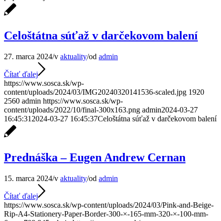
Celoštátna súťaž v darčekovom balení
27. marca 2024
/
v
aktuality
/
od
admin
Čítať ďalej
https://www.sosca.sk/wp-
content/uploads/2024/03/IMG20240320141536-scaled.jpg
1920
2560
admin
https://www.sosca.sk/wp-
content/uploads/2022/10/final-300x163.png
admin
2024-03-27
16:45:31
2024-03-27 16:45:37
Celoštátna súťaž v darčekovom balení
Prednáška – Eugen Andrew Cernan
15. marca 2024
/
v
aktuality
/
od
admin
Čítať ďalej
https://www.sosca.sk/wp-content/uploads/2024/03/Pink-and-Beige-
Rip-A4-Stationery-Paper-Border-300-×-165-mm-320-×-100-mm-