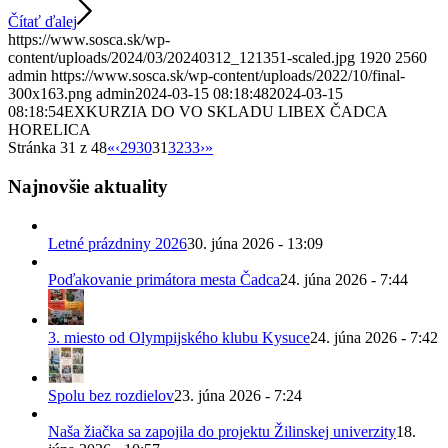
Čítať ďalej
https://www.sosca.sk/wp-
content/uploads/2024/03/20240312_121351-scaled.jpg
1920
2560
admin
https://www.sosca.sk/wp-content/uploads/2022/10/final-
300x163.png
admin
2024-03-15 08:18:48
2024-03-15
08:18:54
EXKURZIA DO VO SKLADU LIBEX ČADCA
HORELICA
Stránka 31 z 48
«
‹
29
30
31
32
33
›
»
Najnovšie aktuality
Letné prázdniny 2026
30. júna 2026 - 13:09
Poďakovanie primátora mesta Čadca
24. júna 2026 - 7:44
3. miesto od Olympijského klubu Kysuce
24. júna 2026 - 7:42
Spolu bez rozdielov
23. júna 2026 - 7:24
Naša žiačka sa zapojila do projektu Žilinskej univerzity
18.