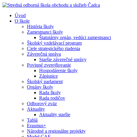
Úvod
O škole
História školy
Zamestnanci školy
Štatutárny orgán, vedúci zamestnanci
Školský vzdelávací program
Ciele strategického riadenia
Záverečná správa
Staršie záverečné správy
Povinné zverejňovanie
Hospodárenie školy
Zápisnice
Školský parlament
Orgány školy
Rada školy
Rada rodičov
Odborový zväz
Aktuality
Aktuality staršie
Tablá
Erasmus+
Národné a regionálne projekty
Model CAF