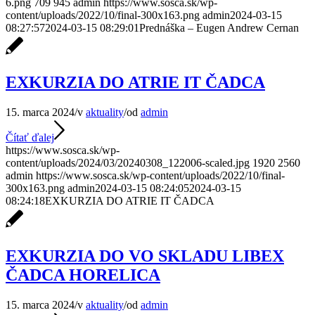
6.png
709
945
admin
https://www.sosca.sk/wp-
content/uploads/2022/10/final-300x163.png
admin
2024-03-15
08:27:57
2024-03-15 08:29:01
Prednáška – Eugen Andrew Cernan
EXKURZIA DO ATRIE IT ČADCA
15. marca 2024
/
v
aktuality
/
od
admin
Čítať ďalej
https://www.sosca.sk/wp-
content/uploads/2024/03/20240308_122006-scaled.jpg
1920
2560
admin
https://www.sosca.sk/wp-content/uploads/2022/10/final-
300x163.png
admin
2024-03-15 08:24:05
2024-03-15
08:24:18
EXKURZIA DO ATRIE IT ČADCA
EXKURZIA DO VO SKLADU LIBEX
ČADCA HORELICA
15. marca 2024
/
v
aktuality
/
od
admin