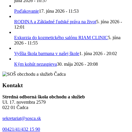
júna 2026 - 10:57
Poďakovanie
17. júna 2026 - 11:53
RODINA a Základné ľudské práva na život
5. júna 2026 -
12:01
Exkurzia do kozmetického salónu RIAM CLINIC
5. júna
2026 - 11:55
Vyššia škola barmana v našej škole
1. júna 2026 - 20:02
Kým kohút nezaspieva
30. mája 2026 - 20:08
Kontakt
Stredná odborná škola obchodu a služieb
Ul. 17. novembra 2579
022 01 Čadca
sekretariat@sosca.sk
00421/41/432 15 90