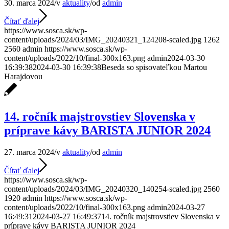
30. marca 2024
/
v
aktuality
/
od
admin
Čítať ďalej
https://www.sosca.sk/wp-
content/uploads/2024/03/IMG_20240321_124208-scaled.jpg
1262
2560
admin
https://www.sosca.sk/wp-
content/uploads/2022/10/final-300x163.png
admin
2024-03-30
16:39:38
2024-03-30 16:39:38
Beseda so spisovateľkou Martou
Harajdovou
14. ročník majstrovstiev Slovenska v
príprave kávy BARISTA JUNIOR 2024
27. marca 2024
/
v
aktuality
/
od
admin
Čítať ďalej
https://www.sosca.sk/wp-
content/uploads/2024/03/IMG_20240320_140254-scaled.jpg
2560
1920
admin
https://www.sosca.sk/wp-
content/uploads/2022/10/final-300x163.png
admin
2024-03-27
16:49:31
2024-03-27 16:49:37
14. ročník majstrovstiev Slovenska v
príprave kávy BARISTA JUNIOR 2024