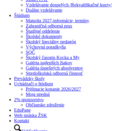
Vzdelávanie dospelých /Rekvalifikačné kurzy/
Duálne vzdelávanie
Štúdium
Maturita 2027-informácie, termíny
Zahraničná odborná prax
Študijné oddelenie
Školské dokumenty
Školský špeciálny pedagóg
Výchovná poradkyňa
SOČ
Školský časopis Kocka a My
Galéria najlepších žiakov
Galéria úspešných absolventov
Stredoškolská odborná činnosť
Prevádzky školy
Uchádzači o štúdium
Prijímacie konanie 2026/2027
Moja stredná
2% sponzorstvo
Občianske združenie
EduPage
Web stránka ŽSK
Kontakt