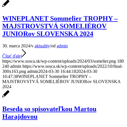
WINEPLANET Sommelier TROPHY –
MAJSTROVSTVÁ SOMELIÉROV
JUNIORov SLOVENSKA 2024
30. marca 2024
/
v
aktuality
/
od
admin
Čítať ďalej
https://www.sosca.sk/wp-content/uploads/2024/03/somelier.png
180
240
admin
https://www.sosca.sk/wp-content/uploads/2022/10/final-
300x163.png
admin
2024-03-30 16:44:18
2024-03-30
16:47:38
WINEPLANET Sommelier TROPHY –
MAJSTROVSTVÁ SOMELIÉROV JUNIORov SLOVENSKA
2024
Beseda so spisovateľkou Martou
Harajdovou