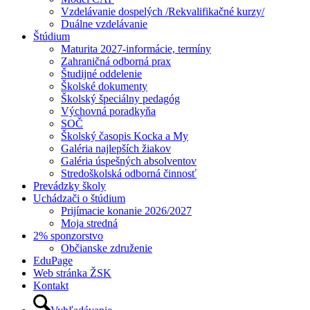
Vzdelávanie dospelých /Rekvalifikačné kurzy/
Duálne vzdelávanie
Štúdium
Maturita 2027-informácie, termíny
Zahraničná odborná prax
Študijné oddelenie
Školské dokumenty
Školský špeciálny pedagóg
Výchovná poradkyňa
SOČ
Školský časopis Kocka a My
Galéria najlepších žiakov
Galéria úspešných absolventov
Stredoškolská odborná činnosť
Prevádzky školy
Uchádzači o štúdium
Prijímacie konanie 2026/2027
Moja stredná
2% sponzorstvo
Občianske združenie
EduPage
Web stránka ŽSK
Kontakt