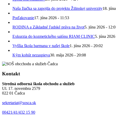
Naša žiačka sa zapojila do projektu Žilinskej univerzity
18. júna
Poďakovanie
17. júna 2026 - 11:53
RODINA a Základné ľudské práva na život
5. júna 2026 - 12:0
Exkurzia do kozmetického salónu RIAM CLINIC
5. júna 2026
Vyššia škola barmana v našej škole
1. júna 2026 - 20:02
Kým kohút nezaspieva
30. mája 2026 - 20:08
Kontakt
Stredná odborná škola obchodu a služieb
Ul. 17. novembra 2579
022 01 Čadca
sekretariat@sosca.sk
00421/41/432 15 90