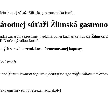
inárodnej súťaži Žilinská gastronomická jeseň...
árodnej súťaži Žilinská gastron
dca zúčastnila prestížnej medzinárodnej kuchárskej súťaže
Žilinská 
III.D učebný odbor kuchár.
daných surovín –
zemiakov
a
fermentovanej kapusty
icový prach
y plnené fermentovanou kapustou, demiglace s portským vínom a tekvic
akujeme za vzornú reprezentáciu školy!