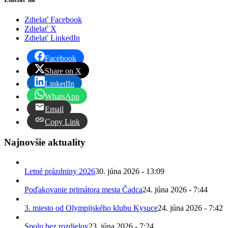
Zdielať Facebook
Zdielať X
Zdielať LinkedIn
Facebook
Share on X
LinkedIn
WhatsApp
Email
Copy Link
Najnovšie aktuality
Letné prázdniny 2026
30. júna 2026 - 13:09
Poďakovanie primátora mesta Čadca
24. júna 2026 - 7:44
3. miesto od Olympijského klubu Kysuce
24. júna 2026 - 7:42
Spolu bez rozdielov
23. júna 2026 - 7:24