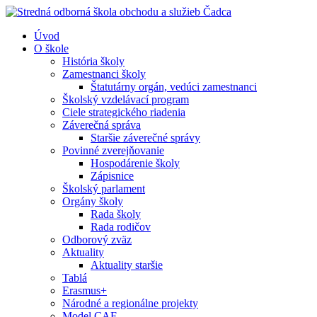
Úvod
O škole
História školy
Zamestnanci školy
Štatutárny orgán, vedúci zamestnanci
Školský vzdelávací program
Ciele strategického riadenia
Záverečná správa
Staršie záverečné správy
Povinné zverejňovanie
Hospodárenie školy
Zápisnice
Školský parlament
Orgány školy
Rada školy
Rada rodičov
Odborový zväz
Aktuality
Aktuality staršie
Tablá
Erasmus+
Národné a regionálne projekty
Model CAF