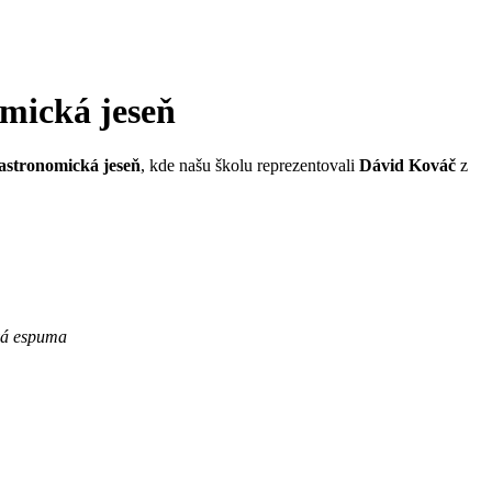
omická jeseň
gastronomická jeseň
, kde našu školu reprezentovali
Dávid Kováč
z
ová espuma