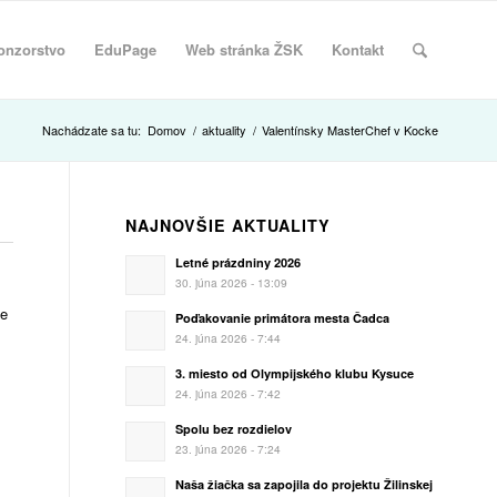
onzorstvo
EduPage
Web stránka ŽSK
Kontakt
Nachádzate sa tu:
Domov
/
aktuality
/
Valentínsky MasterChef v Kocke
NAJNOVŠIE AKTUALITY
Letné prázdniny 2026
30. júna 2026 - 13:09
ie
Poďakovanie primátora mesta Čadca
24. júna 2026 - 7:44
3. miesto od Olympijského klubu Kysuce
24. júna 2026 - 7:42
Spolu bez rozdielov
23. júna 2026 - 7:24
Naša žiačka sa zapojila do projektu Žilinskej