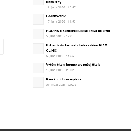
univerzity
18. júna 2026 - 10:57
Poďakovanie
17. júna 2026 - 11:53
RODINA a Základné ľudské práva na život
5. júna 2026 - 12:01
Exkurzia do kozmetického salónu RIAM
CLINIC
5. júna 2026 - 11:55
Vyššia škola barmana v našej škole
1. júna 2026 - 20:02
Kým kohút nezaspieva
30. mája 2026 - 20:08