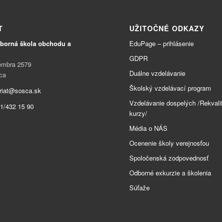
T
UŽITOČNÉ ODKAZY
borná škola obchodu a
EduPage – prihlásenie
GDPR
vembra 2579
Duálne vzdelávanie
ca
Školský vzdelávací program
ariat@sosca.sk
Vzdelávanie dospelých /Rekvali
1/432 15 90
kurzy/
Média o NÁS
Ocenenie školy verejnosťou
Spoločenská zodpovednosť
Odborné exkurzie a školenia
Súťaže