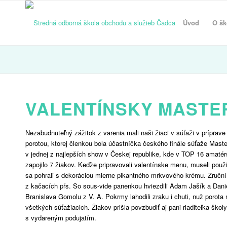
Úvod
O šk
VALENTÍNSKY MASTE
Nezabudnuteľný zážitok z varenia mali naši žiaci v súťaži v prípra
porotou, ktorej členkou bola účastníčka českého finále súťaže Mast
v jednej z najlepších show v Českej republike, kde v TOP 16 amaté
zapojilo 7 žiakov. Keďže pripravovali valentínske menu, museli použ
sa pohrali s dekoráciou mierne pikantného mrkvového krému. Zruční k
z kačacích pŕs. So sous-vide panenkou hviezdili Adam Jašík a Dani
Branislava Gomolu z V. A. Pokrmy lahodili zraku i chuti, nuž porota 
všetkých súťažiacich. Žiakov prišla povzbudiť aj pani riaditeľka škol
s vydareným podujatím.