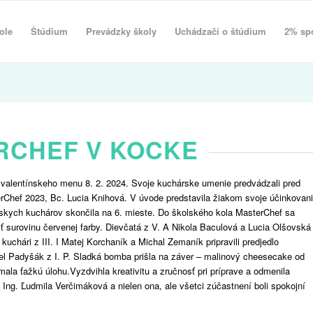
ole
Štúdium
Prevádzky školy
Uchádzači o štúdium
2% sp
RCHEF V KOCKE
ve valentínskeho menu 8. 2. 2024. Svoje kuchárske umenie predvádzali pred
erChef 2023, Bc. Lucia Knihová. V úvode predstavila žiakom svoje účinkovan
rskych kuchárov skončila na 6. mieste. Do školského kola MasterChef sa
iť surovinu červenej farby. Dievčatá z V. A Nikola Baculová a Lucia Olšovská
uchári z III. I Matej Korchaník a Michal Zemaník pripravili predjedlo
el Padyšák z I. P. Sladká bomba prišla na záver – malinový cheesecake od
mala ťažkú úlohu.Vyzdvihla kreativitu a zručnosť pri príprave a odmenila
y Ing. Ľudmila Verčimáková a nielen ona, ale všetci zúčastnení boli spokojní