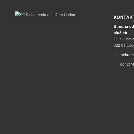
KONTAK
Stredná od
služieb
Ul. 17. no
022 01 Čad
sekret
00421/4