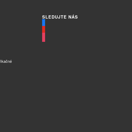
SLEDUJTE NÁS
facebook
youtube
instagram
fikačné