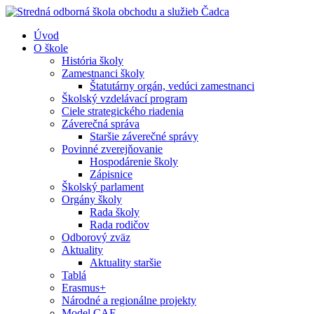
Úvod
O škole
História školy
Zamestnanci školy
Štatutárny orgán, vedúci zamestnanci
Školský vzdelávací program
Ciele strategického riadenia
Záverečná správa
Staršie záverečné správy
Povinné zverejňovanie
Hospodárenie školy
Zápisnice
Školský parlament
Orgány školy
Rada školy
Rada rodičov
Odborový zväz
Aktuality
Aktuality staršie
Tablá
Erasmus+
Národné a regionálne projekty
Model CAF