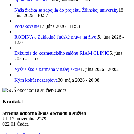
Naša žiačka sa zapojila do projektu Žilinskej univerzity
18.
júna 2026 - 10:57
Poďakovanie
17. júna 2026 - 11:53
RODINA a Základné ľudské práva na život
5. júna 2026 -
12:01
Exkurzia do kozmetického salónu RIAM CLINIC
5. júna
2026 - 11:55
Vyššia škola barmana v našej škole
1. júna 2026 - 20:02
Kým kohút nezaspieva
30. mája 2026 - 20:08
Kontakt
Stredná odborná škola obchodu a služieb
Ul. 17. novembra 2579
022 01 Čadca