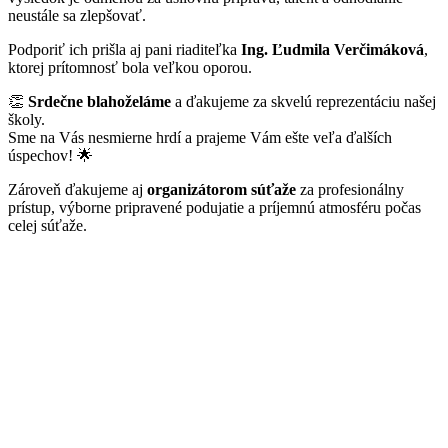
neustále sa zlepšovať.
Podporiť ich prišla aj pani riaditeľka
Ing. Ľudmila Verčimáková
,
ktorej prítomnosť bola veľkou oporou.
👏
Srdečne blahoželáme
a ďakujeme za skvelú reprezentáciu našej
školy.
Sme na Vás nesmierne hrdí a prajeme Vám ešte veľa ďalších
úspechov! 🌟
Zároveň ďakujeme aj
organizátorom súťaže
za profesionálny
prístup, výborne pripravené podujatie a príjemnú atmosféru počas
celej súťaže.