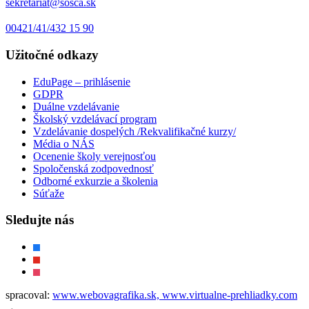
sekretariat@sosca.sk
00421/41/432 15 90
Užitočné odkazy
EduPage – prihlásenie
GDPR
Duálne vzdelávanie
Školský vzdelávací program
Vzdelávanie dospelých /Rekvalifikačné kurzy/
Média o NÁS
Ocenenie školy verejnosťou
Spoločenská zodpovednosť
Odborné exkurzie a školenia
Súťaže
Sledujte nás
facebook
youtube
instagram
spracoval:
www.webovagrafika.sk,
www.virtualne-prehliadky.com