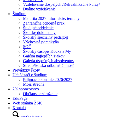
Vzdelávanie dospelých /Rekvalifikačné kurzy/
Duálne vzdelávanie
Štúdium
Maturita 2027-informácie, termíny
Zahraničná odborná prax
Študijné oddelenie
Školské dokumenty
Školský špeciálny pedagóg
Výchovná poradkyňa
SOČ
Školský časopis Kocka a My
Galéria najlepších žiakov
Galéria úspešných absolventov
Stredoškolská odborná činnosť
Prevádzky školy
Uchádzači o štúdium
Prijímacie konanie 2026/2027
Moja stredná
2% sponzorstvo
Občianske združenie
EduPage
Web stránka ŽSK
Kontakt