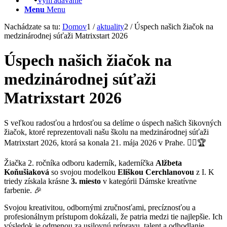
Vyhľadávanie
Menu
Menu
Nachádzate sa tu:
Domov
1
/
aktuality
2
/
Úspech našich žiačok na
medzinárodnej súťaži Matrixstart 2026
Úspech našich žiačok na
medzinárodnej súťaži
Matrixstart 2026
S veľkou radosťou a hrdosťou sa delíme o úspech našich šikovných
žiačok, ktoré reprezentovali našu školu na medzinárodnej súťaži
Matrixstart 2026, ktorá sa konala 21. mája 2026 v Prahe. 💇‍♀️🏆
Žiačka 2. ročníka odboru kaderník, kaderníčka
Alžbeta
Koňušiaková
so svojou modelkou
Eliškou Cerchlanovou
z I. K
triedy získala krásne
3. miesto
v kategórii Dámske kreatívne
farbenie. 🎉
Svojou kreativitou, odbornými zručnosťami, precíznosťou a
profesionálnym prístupom dokázali, že patria medzi tie najlepšie. Ich
výsledok je odmenou za usilovnú prípravu, talent a odhodlanie