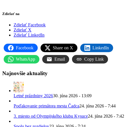
Zdielať na
Zdielať Facebook
Zdielať X
Zdielať LinkedIn
Facebook
Share on X
LinkedIn
WhatsApp
Email
Copy Link
Najnovšie aktuality
Letné prázdniny 2026
30. júna 2026 - 13:09
Poďakovanie primátora mesta Čadca
24. júna 2026 - 7:44
3. miesto od Olympijského klubu Kysuce
24. júna 2026 - 7:42
Spolu bez rozdielov
23. júna 2026 - 7:24