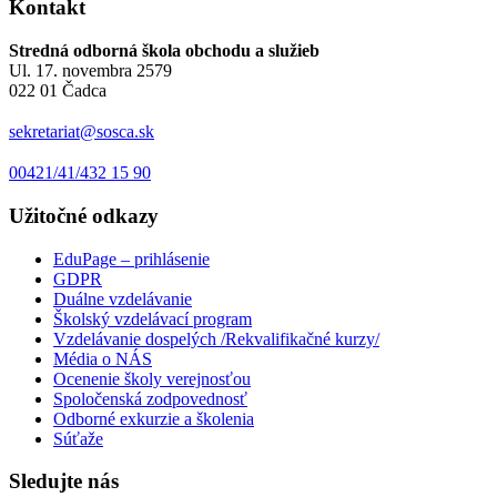
Kontakt
Stredná odborná škola obchodu a služieb
Ul. 17. novembra 2579
022 01 Čadca
sekretariat@sosca.sk
00421/41/432 15 90
Užitočné odkazy
EduPage – prihlásenie
GDPR
Duálne vzdelávanie
Školský vzdelávací program
Vzdelávanie dospelých /Rekvalifikačné kurzy/
Média o NÁS
Ocenenie školy verejnosťou
Spoločenská zodpovednosť
Odborné exkurzie a školenia
Súťaže
Sledujte nás