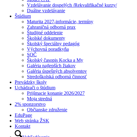
Vzdelávanie dospelých /Rekvalifikačné kurzy/
Duálne vzdelávanie
Štúdium
Maturita 2027-informácie, termíny
Zahraničná odborná prax
Študijné oddelenie
Školské dokumenty
Školský špeciálny pedagóg
Výchovná poradkyňa
SOČ
Školský časopis Kocka a My
Galéria najlepších žiakov
Galéria úspešných absolventov
Stredoškolská odborná činnosť
Prevádzky školy
Uchádzači o štúdium
Prijímacie konanie 2026/2027
Moja stredná
2% sponzorstvo
Občianske združenie
EduPage
Web stránka ŽSK
Kontakt