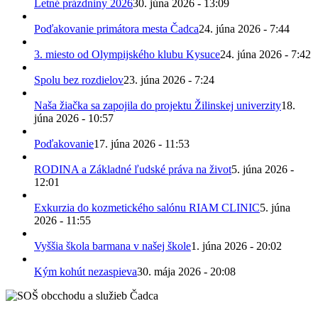
Letné prázdniny 2026
30. júna 2026 - 13:09
Poďakovanie primátora mesta Čadca
24. júna 2026 - 7:44
3. miesto od Olympijského klubu Kysuce
24. júna 2026 - 7:42
Spolu bez rozdielov
23. júna 2026 - 7:24
Naša žiačka sa zapojila do projektu Žilinskej univerzity
18.
júna 2026 - 10:57
Poďakovanie
17. júna 2026 - 11:53
RODINA a Základné ľudské práva na život
5. júna 2026 -
12:01
Exkurzia do kozmetického salónu RIAM CLINIC
5. júna
2026 - 11:55
Vyššia škola barmana v našej škole
1. júna 2026 - 20:02
Kým kohút nezaspieva
30. mája 2026 - 20:08