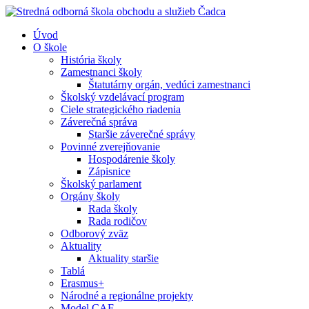
Úvod
O škole
História školy
Zamestnanci školy
Štatutárny orgán, vedúci zamestnanci
Školský vzdelávací program
Ciele strategického riadenia
Záverečná správa
Staršie záverečné správy
Povinné zverejňovanie
Hospodárenie školy
Zápisnice
Školský parlament
Orgány školy
Rada školy
Rada rodičov
Odborový zväz
Aktuality
Aktuality staršie
Tablá
Erasmus+
Národné a regionálne projekty
Model CAF