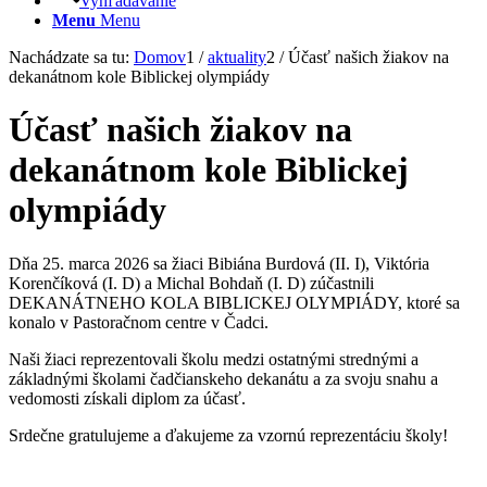
Vyhľadávanie
Menu
Menu
Nachádzate sa tu:
Domov
1
/
aktuality
2
/
Účasť našich žiakov na
dekanátnom kole Biblickej olympiády
Účasť našich žiakov na
dekanátnom kole Biblickej
olympiády
Dňa 25. marca 2026 sa žiaci Bibiána Burdová (II. I), Viktória
Korenčíková (I. D) a Michal Bohdaň (I. D) zúčastnili
DEKANÁTNEHO KOLA BIBLICKEJ OLYMPIÁDY, ktoré sa
konalo v Pastoračnom centre v Čadci.
Naši žiaci reprezentovali školu medzi ostatnými strednými a
základnými školami čadčianskeho dekanátu a za svoju snahu a
vedomosti získali diplom za účasť.
Srdečne gratulujeme a ďakujeme za vzornú reprezentáciu školy!