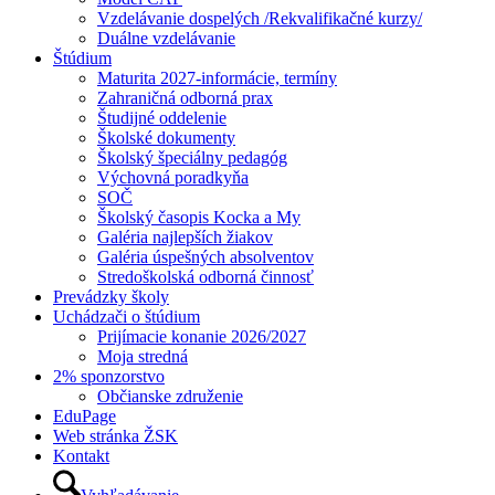
Vzdelávanie dospelých /Rekvalifikačné kurzy/
Duálne vzdelávanie
Štúdium
Maturita 2027-informácie, termíny
Zahraničná odborná prax
Študijné oddelenie
Školské dokumenty
Školský špeciálny pedagóg
Výchovná poradkyňa
SOČ
Školský časopis Kocka a My
Galéria najlepších žiakov
Galéria úspešných absolventov
Stredoškolská odborná činnosť
Prevádzky školy
Uchádzači o štúdium
Prijímacie konanie 2026/2027
Moja stredná
2% sponzorstvo
Občianske združenie
EduPage
Web stránka ŽSK
Kontakt