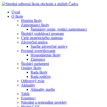
Úvod
O škole
História školy
Zamestnanci školy
Štatutárny orgán, vedúci zamestnanci
Školský vzdelávací program
Ciele strategického riadenia
Záverečná správa
Staršie záverečné správy
Povinné zverejňovanie
Hospodárenie školy
Zápisnice
Školský parlament
Orgány školy
Rada školy
Rada rodičov
Odborový zväz
Aktuality
Aktuality staršie
Tablá
Erasmus+
Národné a regionálne projekty
Model CAF