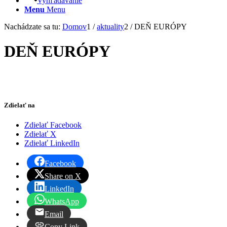
Vyhľadávanie
Menu
Menu
Nachádzate sa tu:
Domov
1
/
aktuality
2
/
DEŇ EURÓPY
DEŇ EURÓPY
Zdielať na
Zdielať Facebook
Zdielať X
Zdielať LinkedIn
Facebook
Share on X
LinkedIn
WhatsApp
Email
Copy Link