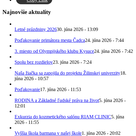
Najnovšie aktuality
Letné prázdniny 2026
30. júna 2026 - 13:09
Poďakovanie primátora mesta Čadca
24. júna 2026 - 7:44
3. miesto od Olympijského klubu Kysuce
24. júna 2026 - 7:42
Spolu bez rozdielov
23. júna 2026 - 7:24
Naša žiačka sa zapojila do projektu Žilinskej univerzity
18.
júna 2026 - 10:57
Poďakovanie
17. júna 2026 - 11:53
RODINA a Základné ľudské práva na život
5. júna 2026 -
12:01
Exkurzia do kozmetického salónu RIAM CLINIC
5. júna
2026 - 11:55
Vyššia škola barmana v našej škole
1. júna 2026 - 20:02