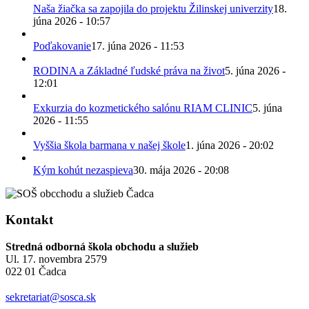
Naša žiačka sa zapojila do projektu Žilinskej univerzity
18.
júna 2026 - 10:57
Poďakovanie
17. júna 2026 - 11:53
RODINA a Základné ľudské práva na život
5. júna 2026 -
12:01
Exkurzia do kozmetického salónu RIAM CLINIC
5. júna
2026 - 11:55
Vyššia škola barmana v našej škole
1. júna 2026 - 20:02
Kým kohút nezaspieva
30. mája 2026 - 20:08
Kontakt
Stredná odborná škola obchodu a služieb
Ul. 17. novembra 2579
022 01 Čadca
sekretariat@sosca.sk