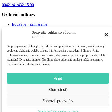
00421/41/432 15 90
Užitočné odkazy
EduPage – prihlásenie
GDPR
Spravujte súhlas so súbormi
Duálne vzdelávanie
cookie
Školský vzdelávací program
Vzdelávanie dospelých /Rekvalifikačné kurzy/
Na poskytovanie tých najlepších skúseností používame technológie, ako sú súbory
Média o NÁS
cookie na ukladanie a/alebo prístup k informáciám o zariadení. Súhlas s týmito
Ocenenie školy verejnosťou
technológiami nám umožní spracovávať údaje, ako je správanie pri prehliadaní alebo
Spoločenská zodpovednosť
jedinečné ID na tejto stránke. Nesúhlas alebo odvolanie súhlasu môže nepriaznivo
Odborné exkurzie a školenia
ovplyvniť určité vlastnosti a funkcie.
Súťaže
Sledujte nás
Prijať
facebook
youtube
Odmietnuť
instagram
Zobraziť predvoľby
spracoval:
www.webovagrafika.sk,
www.virtualne-prehliadky.com
Zásady používania súborov cookie