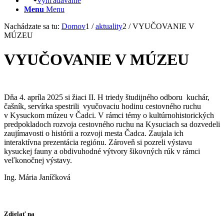
Vyhľadávanie
Menu
Menu
Nachádzate sa tu:
Domov
1
/
aktuality
2
/
VYUČOVANIE V
MÚZEU
VYUČOVANIE V MÚZEU
Dňa 4. apríla 2025 si žiaci II. H triedy študijného odboru kuchár,
čašník, servírka spestrili vyučovaciu hodinu cestovného ruchu
v Kysuckom múzeu v Čadci. V rámci témy o kultúrnohistorických
predpokladoch rozvoja cestovného ruchu na Kysuciach sa dozvedeli
zaujímavosti o histórii a rozvoji mesta Čadca. Zaujala ich
interaktívna prezentácia regiónu. Zároveň si pozreli výstavu
kysuckej fauny a obdivuhodné výtvory šikovných rúk v rámci
veľkonočnej výstavy.
Ing. Mária Janíčková
Zdielať na