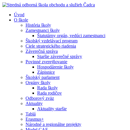
Úvod
O škole
História školy
Zamestnanci školy
Štatutárny orgán, vedúci zamestnanci
Školský vzdelávací program
Ciele strategického riadenia
Záverečná správa
Staršie záverečné správy
Povinné zverejňovanie
Hospodárenie školy
Zápisnice
Školský parlament
Orgány školy
Rada školy
Rada rodičov
Odborový zväz
Aktuality
Aktuality staršie
Tablá
Erasmus+
Národné a regionálne projekty
Model CAF