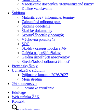
Vzdelávanie dospelých /Rekvalifikačné kurzy/
Duálne vzdelávanie
Štúdium
Maturita 2027-informácie, termíny
Zahraničná odborná prax
Študijné oddelenie
Školské dokumenty
Školský špeciálny pedagóg
Výchovná poradkyňa
SOČ
Školský časopis Kocka a My
Galéria najlepších žiakov
Galéria úspešných absolventov
Stredoškolská odborná činnosť
Prevádzky školy
Uchádzači o štúdium
Prijímacie konanie 2026/2027
Moja stredná
2% sponzorstvo
Občianske združenie
EduPage
Web stránka ŽSK
Kontakt