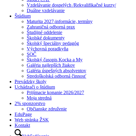
Vzdelávanie dospelých /Rekvalifikačné kurzy/
Duálne vzdelávanie
Štúdium
Maturita 2027-informácie, termíny
Zahraničná odborná prax
Študijné oddelenie
Školské dokumenty
Školský špeciálny pedagóg
Výchovná poradkyňa
SOČ
Školský časopis Kocka a My
Galéria najlepších žiakov
Galéria úspešných absolventov
Stredoškolská odborná činnosť
Prevádzky školy
Uchádzači o štúdium
Prijímacie konanie 2026/2027
Moja stredná
2% sponzorstvo
Občianske združenie
EduPage
Web stránka ŽSK
Kontakt