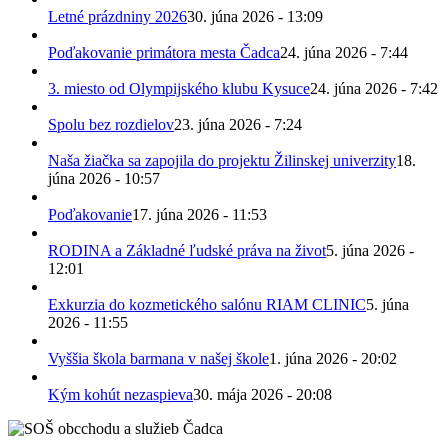
Letné prázdniny 2026
30. júna 2026 - 13:09
Poďakovanie primátora mesta Čadca
24. júna 2026 - 7:44
3. miesto od Olympijského klubu Kysuce
24. júna 2026 - 7:42
Spolu bez rozdielov
23. júna 2026 - 7:24
Naša žiačka sa zapojila do projektu Žilinskej univerzity
18.
júna 2026 - 10:57
Poďakovanie
17. júna 2026 - 11:53
RODINA a Základné ľudské práva na život
5. júna 2026 -
12:01
Exkurzia do kozmetického salónu RIAM CLINIC
5. júna
2026 - 11:55
Vyššia škola barmana v našej škole
1. júna 2026 - 20:02
Kým kohút nezaspieva
30. mája 2026 - 20:08