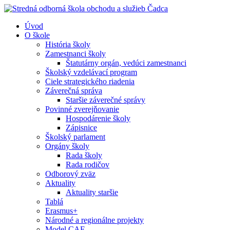
Úvod
O škole
História školy
Zamestnanci školy
Štatutárny orgán, vedúci zamestnanci
Školský vzdelávací program
Ciele strategického riadenia
Záverečná správa
Staršie záverečné správy
Povinné zverejňovanie
Hospodárenie školy
Zápisnice
Školský parlament
Orgány školy
Rada školy
Rada rodičov
Odborový zväz
Aktuality
Aktuality staršie
Tablá
Erasmus+
Národné a regionálne projekty
Model CAF