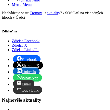
Vyhľadávanie
Menu
Menu
Nachádzate sa tu:
Domov
1
/
aktuality
2
/
SOŠOaS na vianočných
trhoch v Čadci
Zdielať na
Zdielať Facebook
Zdielať X
Zdielať LinkedIn
Facebook
Share on X
LinkedIn
WhatsApp
Email
Copy Link
Najnovšie aktuality