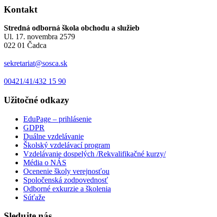
Kontakt
Stredná odborná škola obchodu a služieb
Ul. 17. novembra 2579
022 01 Čadca
sekretariat@sosca.sk
00421/41/432 15 90
Užitočné odkazy
EduPage – prihlásenie
GDPR
Duálne vzdelávanie
Školský vzdelávací program
Vzdelávanie dospelých /Rekvalifikačné kurzy/
Média o NÁS
Ocenenie školy verejnosťou
Spoločenská zodpovednosť
Odborné exkurzie a školenia
Súťaže
Sledujte nás