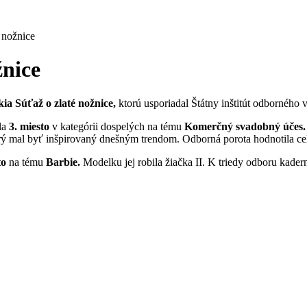
é nožnice
žnice
kia Súťaž o zlaté nožnice,
ktorú usporiadal Štátny inštitút odborného 
la
3. miesto
v kategórii dospelých na tému
Komerčný svadobný účes
orý mal byť inšpirovaný dnešným trendom. Odborná porota hodnotila ce
to
na tému
Barbie.
Modelku jej robila žiačka II. K triedy odboru kader