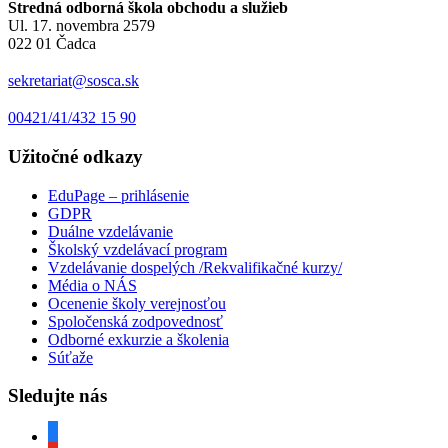
Stredná odborná škola obchodu a služieb
Ul. 17. novembra 2579
022 01 Čadca
sekretariat@sosca.sk
00421/41/432 15 90
Užitočné odkazy
EduPage – prihlásenie
GDPR
Duálne vzdelávanie
Školský vzdelávací program
Vzdelávanie dospelých /Rekvalifikačné kurzy/
Média o NÁS
Ocenenie školy verejnosťou
Spoločenská zodpovednosť
Odborné exkurzie a školenia
Súťaže
Sledujte nás
facebook