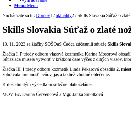
Vyhľadávanie
Menu
Menu
Nachádzate sa tu:
Domov
1
/
aktuality
2
/
Skills Slovakia Súťaž o zlat
Skills Slovakia Súťaž o zlaté no
10. 11. 2023 sa žiačky SOŠOaS Čadca zúčastnili súťaže
Skills Slova
Žiačka I. P triedy odboru vlasová kozmetika Karina Mosorová obsadi
Súťažiaca musela vytvoriť v krátkom čase výčes z dlhých vlasov, kt
Žiačka III. I triedy odboru kozmetik Linda Pekarová obsadila
2. mies
zohrávala farebnosť tieňov, jas a taktiež vhodné oblečenie.
K dosiahnutým výsledkom srdečne blahoželáme.
MOV Bc. Darina Červencová a Mgr. Janka Smolková