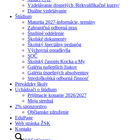
Vzdelávanie dospelých /Rekvalifikačné kurzy/
Duálne vzdelávanie
Štúdium
Maturita 2027-informácie, termíny
Zahraničná odborná prax
Študijné oddelenie
Školské dokumenty
Školský špeciálny pedagóg
Výchovná poradkyňa
SOČ
Školský časopis Kocka a My
Galéria najlepších žiakov
Galéria úspešných absolventov
Stredoškolská odborná činnosť
Prevádzky školy
Uchádzači o štúdium
Prijímacie konanie 2026/2027
Moja stredná
2% sponzorstvo
Občianske združenie
EduPage
Web stránka ŽSK
Kontakt